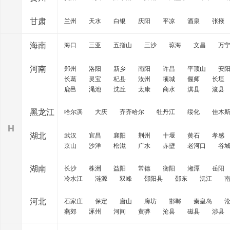
甘肃
兰州
天水
白银
庆阳
平凉
酒泉
张掖
海南
海口
三亚
五指山
三沙
琼海
文昌
万
河南
郑州
洛阳
新乡
南阳
许昌
平顶山
安
长葛
灵宝
杞县
汝州
项城
偃师
长垣
鹿邑
渑池
沈丘
太康
商水
淇县
浚县
黑龙江
哈尔滨
大庆
齐齐哈尔
牡丹江
绥化
佳木
H
湖北
武汉
宜昌
襄阳
荆州
十堰
黄石
孝感
京山
沙洋
松滋
广水
赤壁
老河口
谷
湖南
长沙
株洲
益阳
常德
衡阳
湘潭
岳阳
冷水江
涟源
双峰
邵阳县
邵东
沅江
河北
石家庄
保定
唐山
廊坊
邯郸
秦皇岛
燕郊
涿州
河间
黄骅
沧县
磁县
涉县