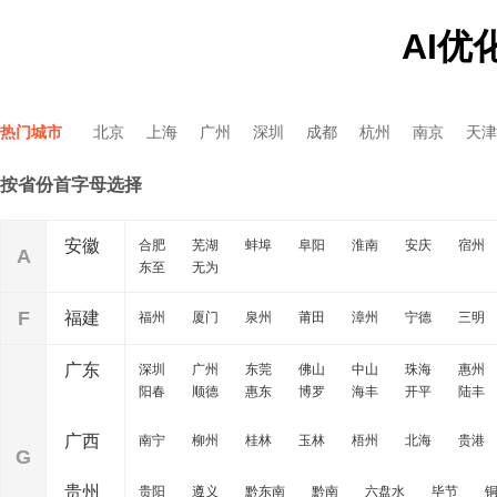
AI优
热门城市
北京
上海
广州
深圳
成都
杭州
南京
天津
按省份首字母选择
安徽
合肥
芜湖
蚌埠
阜阳
淮南
安庆
宿州
A
东至
无为
F
福建
福州
厦门
泉州
莆田
漳州
宁德
三明
广东
深圳
广州
东莞
佛山
中山
珠海
惠州
阳春
顺德
惠东
博罗
海丰
开平
陆丰
广西
南宁
柳州
桂林
玉林
梧州
北海
贵港
G
贵州
贵阳
遵义
黔东南
黔南
六盘水
毕节