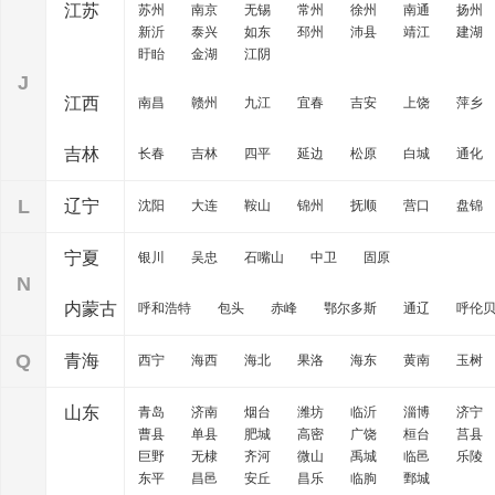
江苏
苏州
南京
无锡
常州
徐州
南通
扬州
新沂
泰兴
如东
邳州
沛县
靖江
建湖
盱眙
金湖
江阴
J
江西
南昌
赣州
九江
宜春
吉安
上饶
萍乡
吉林
长春
吉林
四平
延边
松原
白城
通化
L
辽宁
沈阳
大连
鞍山
锦州
抚顺
营口
盘锦
宁夏
银川
吴忠
石嘴山
中卫
固原
N
内蒙古
呼和浩特
包头
赤峰
鄂尔多斯
通辽
呼伦
Q
青海
西宁
海西
海北
果洛
海东
黄南
玉树
山东
青岛
济南
烟台
潍坊
临沂
淄博
济宁
曹县
单县
肥城
高密
广饶
桓台
莒县
巨野
无棣
齐河
微山
禹城
临邑
乐陵
东平
昌邑
安丘
昌乐
临朐
鄄城