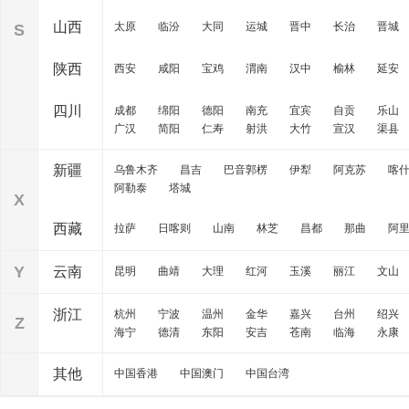
山西
太原
临汾
大同
运城
晋中
长治
晋城
S
陕西
西安
咸阳
宝鸡
渭南
汉中
榆林
延安
四川
成都
绵阳
德阳
南充
宜宾
自贡
乐山
广汉
简阳
仁寿
射洪
大竹
宣汉
渠县
新疆
乌鲁木齐
昌吉
巴音郭楞
伊犁
阿克苏
喀
阿勒泰
塔城
X
西藏
拉萨
日喀则
山南
林芝
昌都
那曲
阿
Y
云南
昆明
曲靖
大理
红河
玉溪
丽江
文山
浙江
杭州
宁波
温州
金华
嘉兴
台州
绍兴
Z
海宁
德清
东阳
安吉
苍南
临海
永康
其他
中国香港
中国澳门
中国台湾