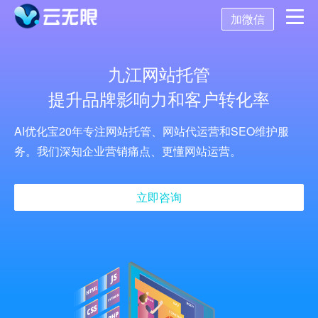
加微信
首页
九江网站托管
提升品牌影响力和客户转化率
营销推广
AI优化宝20年专注网站托管、网站代运营和SEO维护服
数字化营销
数字化建设
SEO优化
务。我们深知企业营销痛点、更懂网站运营。
SEO技术
新媒体营销
网站建设
关键词SEO排名
立即咨询
关于我们
网站优化
公众号开发
百度SEO诊断
搜索引擎优化
AI获客系统
托管代运营
小程序开发
网站优化方案
SEO服务报价
关于我们
舆情监控
APP开发